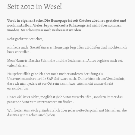
Seit 2010 in Wesel
Vorab in eigener Sache. Die Homepage ist seit Oktober 2025 neu gestaltet und
noch im Aufbau. Vieles, bspw. verkaufte Fahrzeuge, ist nicht übernommen
worden. Manches muss noch verbessert werden.
Sehr geehrter Besucher,
ich freue mich, Sie auf unserer Homepage begrüßen zu dürfen und möchte mich
kurz vorstellen:
Mein Name ist Sascha Schmidle und die Leidenschaft Autos begleitet mich seit
vielen Jahren.
Hauptberuflich gehe ich aber noch meiner anderen Berufung als
Unternehmensberater für SAP-Software nach. Daher bitte ich um Verständnis,
dass ich nicht jederzeit vor Ort sein kann, bzw. auch nicht immer direkt
erreichbar bin.
Unser Ziel ist es nicht, möglichst viele Autos zu verkaufen, sondern immer das
passende Auto zum Interessenten zu finden.
Wir freuen uns auch grundsätzlich über jedes nette Gespräch mit Menschen, die
das was wir machen auch lieben.